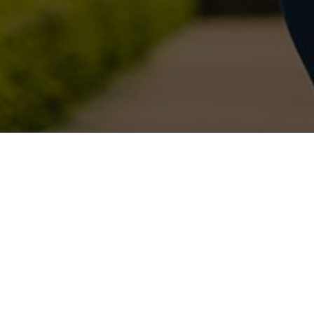
E-Bültene Kayıt Ol
E-posta listemize katılın, güncel fiyatları ve fırsatları kaçırmayın.
Gönder
©2021 Comfort Go - Tüm Hakları Saklıdır. Comfort Go bir
kuruluşudur.